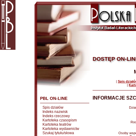
DOSTĘP ON-LIN
|
Spis dział
|
Kart
INFORMACJE SZC
PBL ON-LINE
Spis działów
Dział
Indeks nazwisk
Indeks rzeczowy
Kartoteka czasopism
Rod
Kartoteka teatrów
Kartoteka wydawnictw
Szukaj tytułu/słowa
Osoby wspó