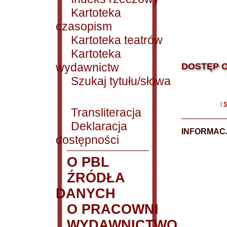
Kartoteka
czasopism
Kartoteka teatrów
Kartoteka
wydawnictw
DOSTĘP O
Szukaj tytułu/słowa
|
S
Transliteracja
Deklaracja
INFORMACJ
dostępności
O PBL
ŹRÓDŁA
DANYCH
O PRACOWNI
WYDAWNICTWO