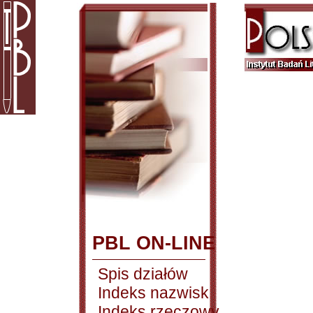
PBL ON-LINE
Spis działów
Indeks nazwisk
Indeks rzeczowy