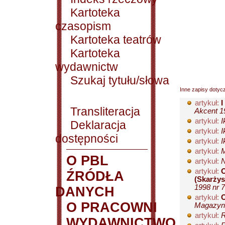
Kartoteka
czasopism
Kartoteka teatrów
Kartoteka
wydawnictw
Szukaj tytułu/słowa
Inne zapisy dotyc
artykuł:
I
Transliteracja
Akcent 19
artykuł:
I
Deklaracja
artykuł:
I
dostępności
artykuł:
I
artykuł:
M
O PBL
artykuł:
N
artykuł:
O
ŹRÓDŁA
(Skarżys
1998 nr 7
DANYCH
artykuł:
O
O PRACOWNI
Magazyn L
artykuł:
R
WYDAWNICTWO