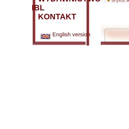
artykuł:
R
IBL
KONTAKT
English version