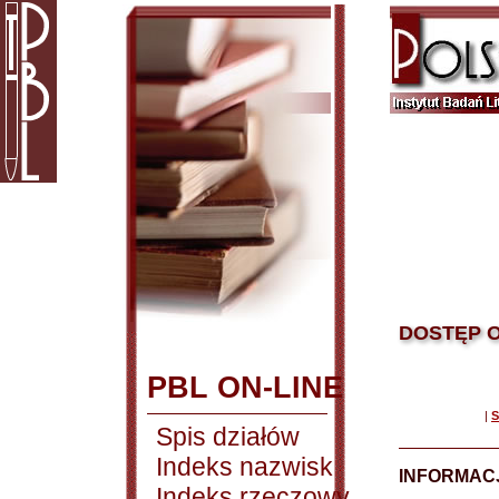
DOSTĘP O
PBL ON-LINE
|
S
Spis działów
Indeks nazwisk
INFORMACJ
Indeks rzeczowy