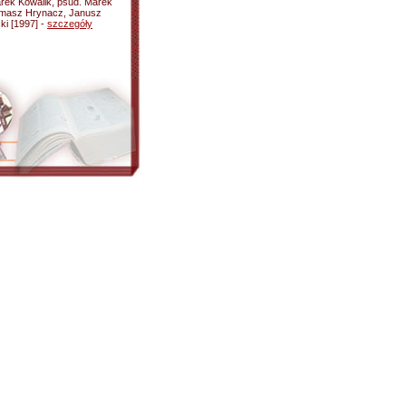
arek Kowalik, psud. Marek
omasz Hrynacz, Janusz
ki [1997] -
szczegóły