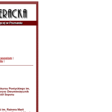
czasopism
|
ułu
|
nkursu Poetyckiego im.
 przez Dwumiesięcznik
ciół Sopotu
 im. Rainera Marii