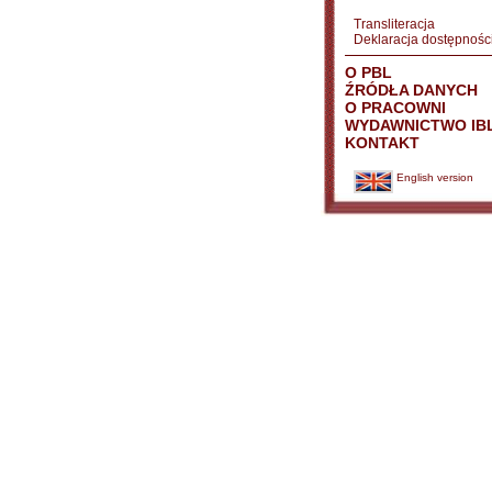
Transliteracja
Deklaracja dostępnośc
O PBL
ŹRÓDŁA DANYCH
O PRACOWNI
WYDAWNICTWO IB
KONTAKT
English version