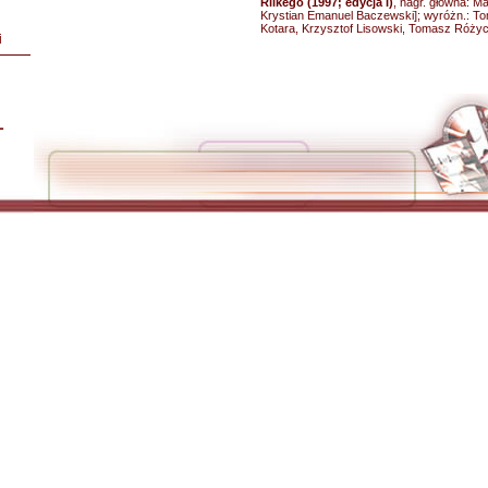
Rilkego (1997; edycja I)
, nagr. główna: M
Krystian Emanuel Baczewski]; wyróżn.: T
Kotara, Krzysztof Lisowski, Tomasz Różyc
i
L