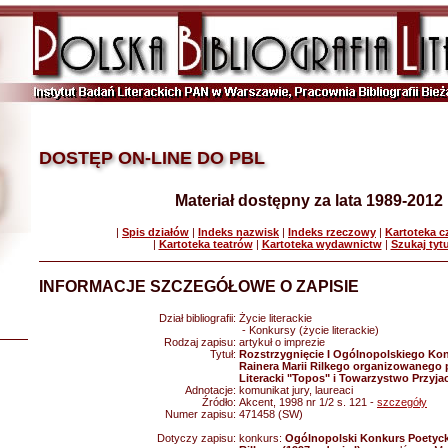
DOSTĘP ON-LINE DO PBL
Materiał dostępny za lata 1989-2012
|
Spis działów
|
Indeks nazwisk
|
Indeks rzeczowy
|
Kartoteka 
|
Kartoteka teatrów
|
Kartoteka wydawnictw
|
Szukaj tyt
INFORMACJE SZCZEGÓŁOWE O ZAPISIE
Dział bibliografii:
Życie literackie
- Konkursy (życie literackie)
Rodzaj zapisu:
artykuł o imprezie
Tytuł:
Rozstrzygnięcie I Ogólnopolskiego Ko
Rainera Marii Rilkego organizowanego
Literacki "Topos" i Towarzystwo Przyja
Adnotacje:
komunikat jury, laureaci
Źródło:
Akcent, 1998 nr 1/2 s. 121 -
szczegóły
Numer zapisu:
471458 (SW)
Dotyczy zapisu:
konkurs:
Ogólnopolski Konkurs Poetycki