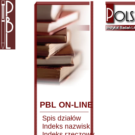
PBL ON-LINE
Spis działów
Indeks nazwisk
Indeks rzeczowy