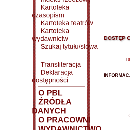
Kartoteka
czasopism
Kartoteka teatrów
Kartoteka
wydawnictw
DOSTĘP O
Szukaj tytułu/słowa
|
S
Transliteracja
Deklaracja
INFORMACJ
dostępności
O PBL
ŹRÓDŁA
DANYCH
O PRACOWNI
WYDAWNICTWO