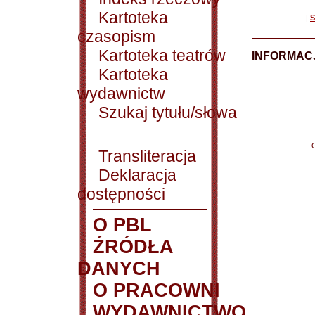
Kartoteka
|
S
czasopism
Kartoteka teatrów
INFORMACJ
Kartoteka
wydawnictw
Szukaj tytułu/słowa
Transliteracja
Deklaracja
dostępności
O PBL
ŹRÓDŁA
DANYCH
O PRACOWNI
WYDAWNICTWO