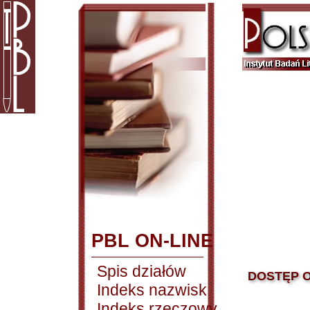
PBL ON-LINE
Spis działów
DOSTĘP O
Indeks nazwisk
Indeks rzeczowy