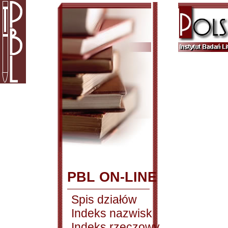
PBL ON-LINE
Spis działów
Indeks nazwisk
Indeks rzeczowy