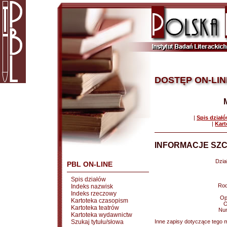
DOSTĘP ON-LIN
|
Spis dział
|
Kart
INFORMACJE SZC
Dział
PBL ON-LINE
Spis działów
Rod
Indeks nazwisk
Indeks rzeczowy
Op
Kartoteka czasopism
O
Kartoteka teatrów
Nu
Kartoteka wydawnictw
Szukaj tytułu/słowa
Inne zapisy dotyczące tego m