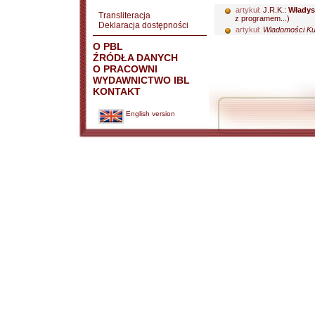
artykuł:
J.R.K.:
Władys
Transliteracja
z programem...)
Deklaracja dostępności
artykuł:
Wiadomości Kul
O PBL
ŹRÓDŁA DANYCH
O PRACOWNI
WYDAWNICTWO IBL
KONTAKT
English version