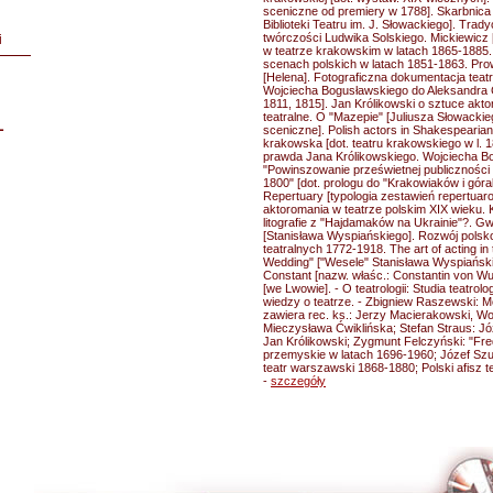
sceniczne od premiery w 1788]. Skarbnica sz
Biblioteki Teatru im. J. Słowackiego]. Trady
twórczości Ludwika Solskiego. Mickiewicz [
i
w teatrze krakowskim w latach 1865-1885
scenach polskich w latach 1851-1863. Pr
[Helena]. Fotograficzna dokumentacja teatr
Wojciecha Bogusławskiego do Aleksandra 
1811, 1815]. Jan Królikowski o sztuce akto
teatralne. O "Mazepie" [Juliusza Słowacki
L
sceniczne]. Polish actors in Shakespearian
krakowska [dot. teatru krakowskiego w l. 1
prawda Jana Królikowskiego. Wojciecha B
"Powinszowanie prześwietnej publiczności
1800" [dot. prologu do "Krakowiaków i góral
Repertuary [typologia zestawień repertuar
aktoromania w teatrze polskim XIX wieku. 
litografie z "Hajdamaków na Ukrainie"?. G
[Stanisława Wyspiańskiego]. Rozwój polsk
teatralnych 1772-1918. The art of acting in
Wedding" ["Wesele" Stanisława Wyspiańsk
Constant [nazw. właśc.: Constantin von Wu
[we Lwowie]. - O teatrologii: Studia teatro
wiedzy o teatrze. - Zbigniew Raszewski: Mó
zawiera rec. ks.: Jerzy Macierakowski, W
Mieczysława Ćwiklińska; Stefan Straus: Józe
Jan Królikowski; Zygmunt Felczyński: "Fred
przemyskie w latach 1696-1960; Józef Szub
teatr warszawski 1868-1880; Polski afisz t
-
szczegóły