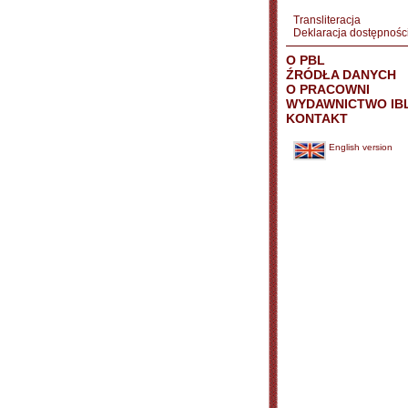
Transliteracja
Deklaracja dostępnośc
O PBL
ŹRÓDŁA DANYCH
O PRACOWNI
WYDAWNICTWO IB
KONTAKT
English version