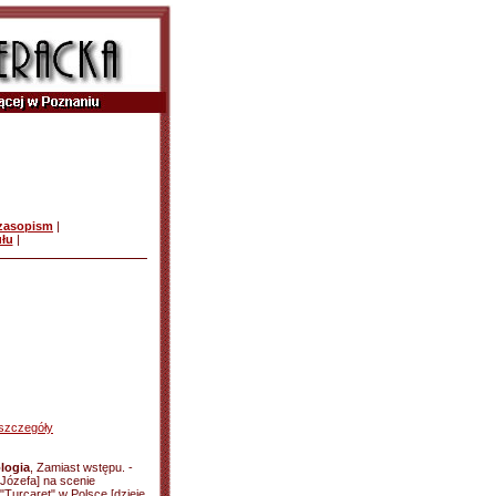
czasopism
|
ułu
|
szczegóły
ologia
, Zamiast wstępu. -
[Józefa] na scenie
"Turcaret" w Polsce [dzieje