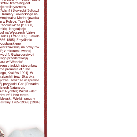
tuki teatralnej [dot.
cje realistyczne w
Adam] i Słowacki [Juliusz]
. Dramaty Słowackiego na
owincjonalna Modrzejewska
u w Polsce. Trzy listy
Chodkiewicza [z 1800,
rskiej. Negocjacje
ego] na Węgrzech [dzieje
 roles (1797-1939). Szkoła
866-1885]. Zmyślenie i
ogusławskiego
 warszawskiej na nowy rok
i"; z tekstem utworu].
owych]. Gwiazdorstwo i
Kogo przedstawiają
wara w "Weselu"
o-austriackich stosunków
 the premiere of "The
iego, Kraków 1901]. W.
rzbach] i teatr Skarbka
logiczne. Jeszcze w sprawie
j przyjaciel Got. [Ponadto
ojciech Natanson:
f Rychter; Witold Filler:
reum" i inne teatra
lewski: Wielki i smutny
eatralny 1765-1939]. [1994]