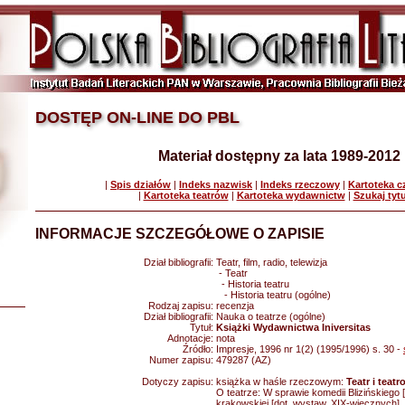
DOSTĘP ON-LINE DO PBL
Materiał dostępny za lata 1989-2012
|
Spis działów
|
Indeks nazwisk
|
Indeks rzeczowy
|
Kartoteka 
|
Kartoteka teatrów
|
Kartoteka wydawnictw
|
Szukaj tyt
INFORMACJE SZCZEGÓŁOWE O ZAPISIE
Dział bibliografii:
Teatr, film, radio, telewizja
- Teatr
- Historia teatru
- Historia teatru (ogólne)
Rodzaj zapisu:
recenzja
Dział bibliografii:
Nauka o teatrze (ogólne)
Tytuł:
Książki Wydawnictwa Iniversitas
Adnotacje:
nota
Źródło:
Impresje, 1996 nr 1(2) (1995/1996) s. 30 -
Numer zapisu:
479287 (AZ)
Dotyczy zapisu:
książka w haśle rzeczowym:
Teatr i teatr
O teatrze: W sprawie komedii Blizińskiego 
krakowskiej [dot. wystaw. XIX-wiecznych]. 