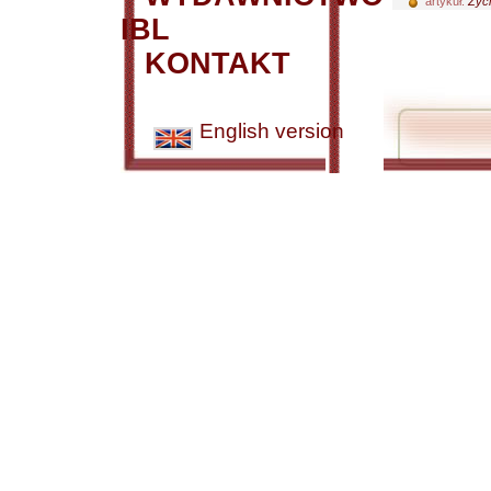
artykuł:
Życi
IBL
KONTAKT
English version