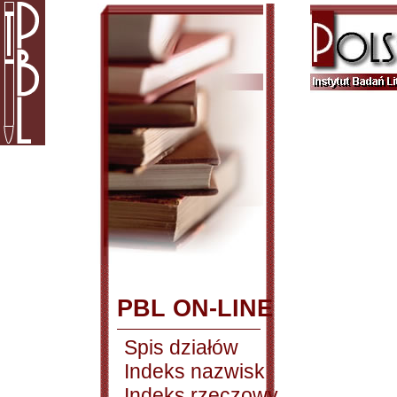
PBL ON-LINE
Spis działów
Indeks nazwisk
Indeks rzeczowy