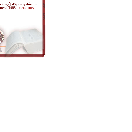
ści pięć] 45 pomysłów na
pow.]
[1998] -
szczegóły