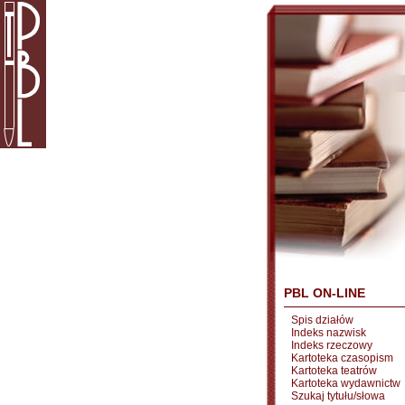
PBL ON-LINE
Spis działów
Indeks nazwisk
Indeks rzeczowy
Kartoteka czasopism
Kartoteka teatrów
Kartoteka wydawnictw
Szukaj tytułu/słowa