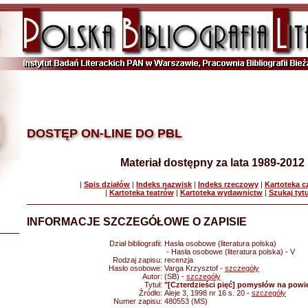
DOSTĘP ON-LINE DO PBL
Materiał dostępny za lata 1989-2012
|
Spis działów
|
Indeks nazwisk
|
Indeks rzeczowy
|
Kartoteka 
|
Kartoteka teatrów
|
Kartoteka wydawnictw
|
Szukaj tyt
INFORMACJE SZCZEGÓŁOWE O ZAPISIE
Dział bibliografii:
Hasła osobowe (literatura polska)
- Hasła osobowe (literatura polska) - V
Rodzaj zapisu:
recenzja
Hasło osobowe:
Varga Krzysztof -
szczegóły
Autor:
(SB) -
szczegóły
Tytuł:
"[Czterdzieści pięć] pomysłów na powi
Źródło:
Aleje 3, 1998 nr 16 s. 20 -
szczegóły
Numer zapisu:
480553 (MS)