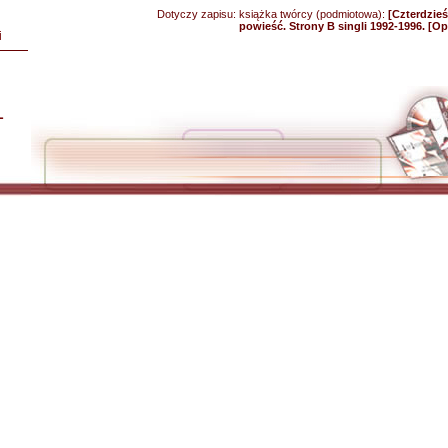
Dotyczy zapisu:
książka twórcy (podmiotowa):
[Czterdzie
powieść. Strony B singli 1992-1996. [O
i
L