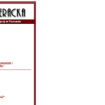
czasopism
|
ułu
|
eść"