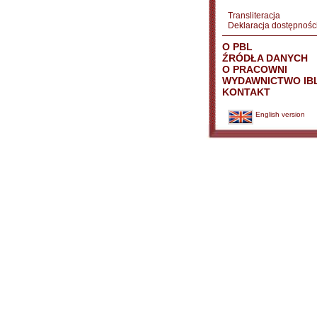
Transliteracja
Deklaracja dostępnośc
O PBL
ŹRÓDŁA DANYCH
O PRACOWNI
WYDAWNICTWO IB
KONTAKT
English version