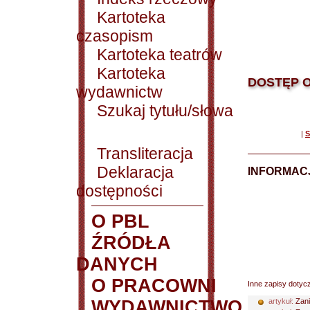
Kartoteka
czasopism
Kartoteka teatrów
Kartoteka
DOSTĘP O
wydawnictw
Szukaj tytułu/słowa
|
S
Transliteracja
Deklaracja
INFORMACJ
dostępności
O PBL
ŹRÓDŁA
DANYCH
O PRACOWNI
Inne zapisy dotyc
WYDAWNICTWO
artykuł:
Zani