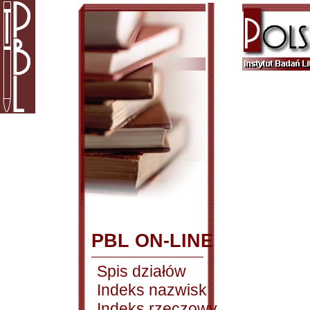
PBL ON-LINE
Spis działów
Indeks nazwisk
Indeks rzeczowy