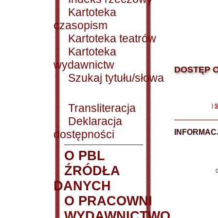
Kartoteka
czasopism
Kartoteka teatrów
Kartoteka
wydawnictw
DOSTĘP O
Szukaj tytułu/słowa
Transliteracja
|
S
Deklaracja
dostępności
INFORMACJ
O PBL
ŹRÓDŁA
DANYCH
O PRACOWNI
WYDAWNICTWO