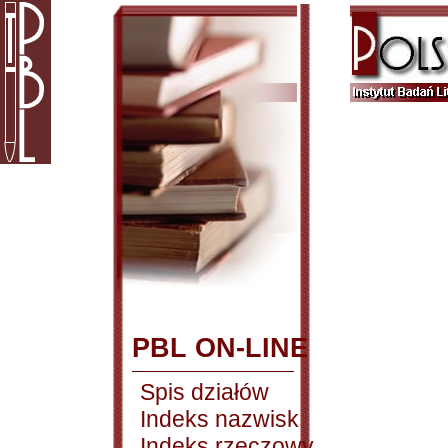
PBL ON-LINE
Spis działów
Indeks nazwisk
Indeks rzeczowy