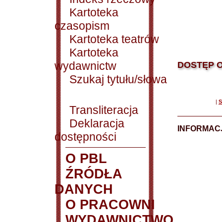
Kartoteka
czasopism
Kartoteka teatrów
Kartoteka
wydawnictw
DOSTĘP O
Szukaj tytułu/słowa
|
S
Transliteracja
Deklaracja
INFORMACJ
dostępności
O PBL
ŹRÓDŁA
DANYCH
O PRACOWNI
WYDAWNICTWO