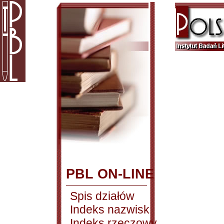
PBL ON-LINE
Spis działów
Indeks nazwisk
Indeks rzeczowy