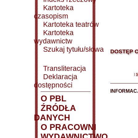
Kartoteka
czasopism
Kartoteka teatrów
Kartoteka
wydawnictw
Szukaj tytułu/słowa
DOSTĘP O
Transliteracja
|
S
Deklaracja
dostępności
INFORMACJ
O PBL
ŹRÓDŁA
DANYCH
O PRACOWNI
WYDAWNICTWO