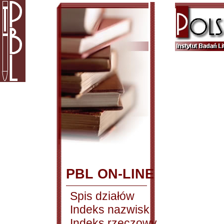
PBL ON-LINE
Spis działów
Indeks nazwisk
Indeks rzeczowy