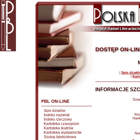
DOSTĘP ON-LIN
|
Spis dział
|
Kart
INFORMACJE SZC
Dział
PBL ON-LINE
Spis działów
Rod
Indeks nazwisk
Hasł
Indeks rzeczowy
Kartoteka czasopism
Kartoteka teatrów
Kartoteka wydawnictw
Nu
Szukaj tytułu/słowa