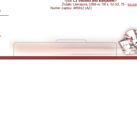
Tytuł:
Cz Vincenz jest klasykiem?
Źródło:
Literatura, 1999 nr 7/8 s. 52-53, 75 -
szcze
Numer zapisu:
485912 (AZ)
i
L