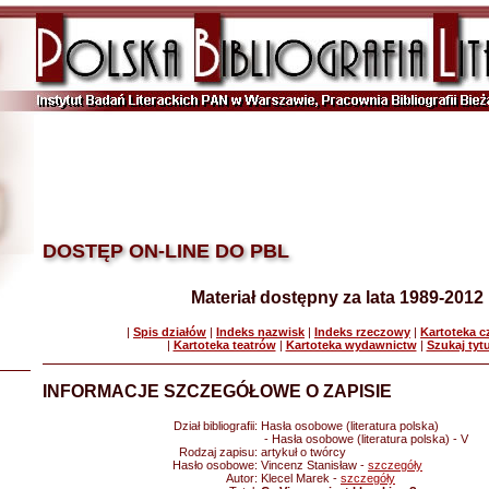
DOSTĘP ON-LINE DO PBL
Materiał dostępny za lata 1989-2012
|
Spis działów
|
Indeks nazwisk
|
Indeks rzeczowy
|
Kartoteka 
|
Kartoteka teatrów
|
Kartoteka wydawnictw
|
Szukaj tyt
INFORMACJE SZCZEGÓŁOWE O ZAPISIE
Dział bibliografii:
Hasła osobowe (literatura polska)
- Hasła osobowe (literatura polska) - V
Rodzaj zapisu:
artykuł o twórcy
Hasło osobowe:
Vincenz Stanisław -
szczegóły
Autor:
Klecel Marek -
szczegóły