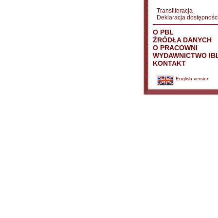
Transliteracja
Deklaracja dostępnośc
O PBL
ŹRÓDŁA DANYCH
O PRACOWNI
WYDAWNICTWO IB
KONTAKT
English version