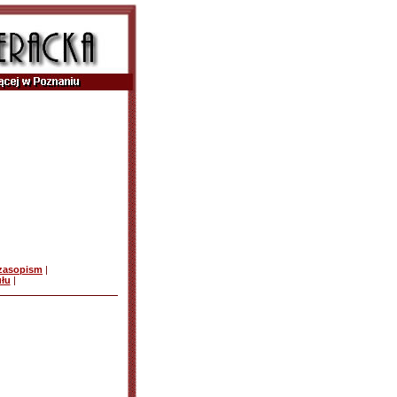
czasopism
|
ułu
|