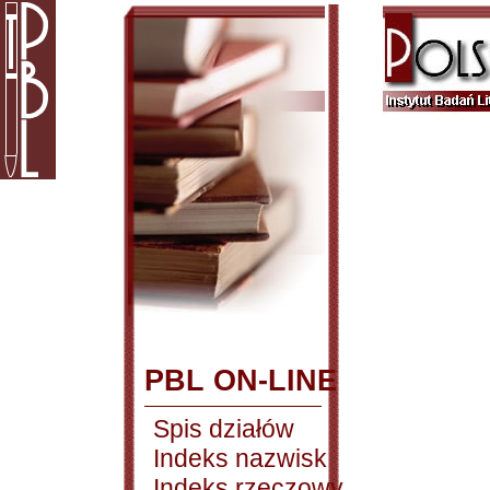
PBL ON-LINE
Spis działów
Indeks nazwisk
Indeks rzeczowy