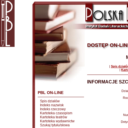
DOSTĘP ON-LIN
|
Spis dział
|
Kart
INFORMACJE SZC
Dział
PBL ON-LINE
Rod
Spis działów
Indeks nazwisk
Indeks rzeczowy
Kartoteka czasopism
Nu
Kartoteka teatrów
Kartoteka wydawnictw
Doty
Szukaj tytułu/słowa