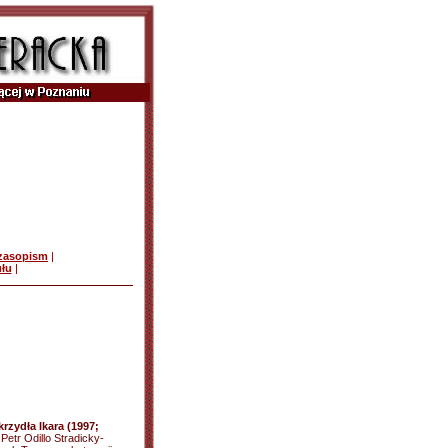
czasopism
|
ułu
|
rzydła Ikara (1997;
 Petr Odillo Stradicky-