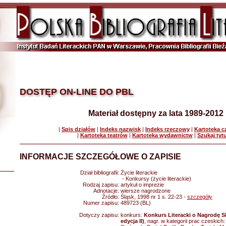
DOSTĘP ON-LINE DO PBL
Materiał dostępny za lata 1989-2012
|
Spis działów
|
Indeks nazwisk
|
Indeks rzeczowy
|
Kartoteka 
|
Kartoteka teatrów
|
Kartoteka wydawnictw
|
Szukaj tyt
INFORMACJE SZCZEGÓŁOWE O ZAPISIE
Dział bibliografii:
Życie literackie
- Konkursy (życie literackie)
Rodzaj zapisu:
artykuł o imprezie
Adnotacje:
wiersze nagrodzone
Źródło:
Śląsk, 1998 nr 1 s. 22-23 -
szczegóły
Numer zapisu:
489723 (BL)
Dotyczy zapisu:
konkurs:
Konkurs Literacki o Nagrodę Sk
edycja II)
, nagr. w kategorii prac czeskich: