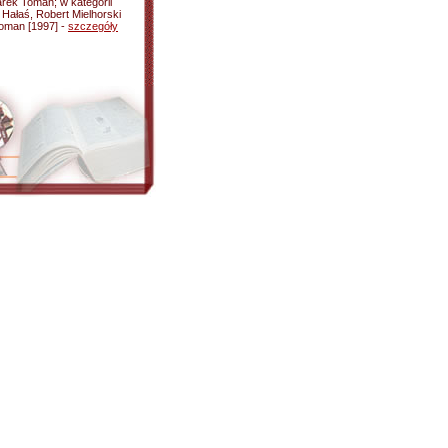
arek Toman; w kategorii
 Hałaś, Robert Mielhorski
oman [1997] -
szczegóły