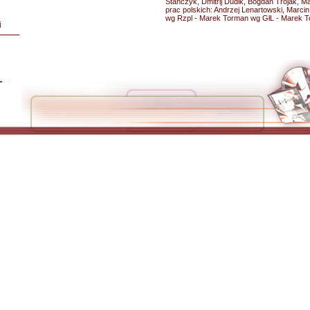
Stańczyk, Dmitrij Dudik, Bogdan Trojak, M
prac polskich: Andrzej Lenartowski, Marcin
wg Rzpl - Marek Torman wg GłL - Marek T
i
L