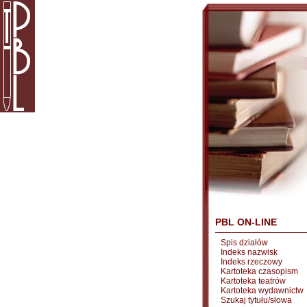
PBL ON-LINE
Spis działów
Indeks nazwisk
Indeks rzeczowy
Kartoteka czasopism
Kartoteka teatrów
Kartoteka wydawnictw
Szukaj tytułu/słowa