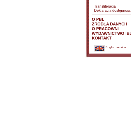
Transliteracja
Deklaracja dostępnośc
O PBL
ŹRÓDŁA DANYCH
O PRACOWNI
WYDAWNICTWO IB
KONTAKT
English version