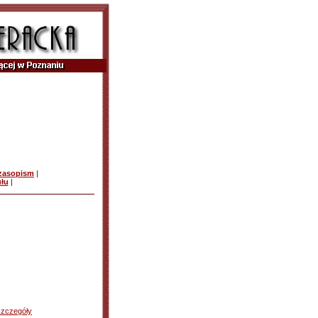
czasopism
|
ułu
|
szczegóły