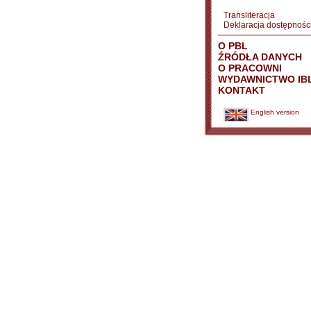
Transliteracja
Deklaracja dostępnośc
O PBL
ŹRÓDŁA DANYCH
O PRACOWNI
WYDAWNICTWO IB
KONTAKT
English version