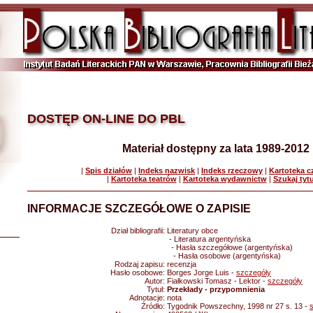
DOSTĘP ON-LINE DO PBL
Materiał dostępny za lata 1989-2012
|
Spis działów
|
Indeks nazwisk
|
Indeks rzeczowy
|
Kartoteka 
|
Kartoteka teatrów
|
Kartoteka wydawnictw
|
Szukaj tyt
INFORMACJE SZCZEGÓŁOWE O ZAPISIE
Dział bibliografii:
Literatury obce
- Literatura argentyńska
- Hasła szczegółowe (argentyńska)
- Hasła osobowe (argentyńska)
Rodzaj zapisu:
recenzja
Hasło osobowe:
Borges Jorge Luis -
szczegóły
Autor:
Fiałkowski Tomasz - Lektor -
szczegóły
Tytuł:
Przekłady - przypomnienia
Adnotacje:
nota
Źródło:
Tygodnik Powszechny, 1998 nr 27 s. 13 -