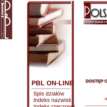
DOSTĘP O
PBL ON-LINE
Spis działów
Indeks nazwisk
|
S
Indeks rzeczowy