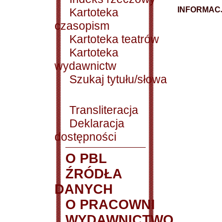
INFORMACJ
Kartoteka
czasopism
Kartoteka teatrów
Kartoteka
wydawnictw
Szukaj tytułu/słowa
Transliteracja
Deklaracja
dostępności
O PBL
ŹRÓDŁA
DANYCH
O PRACOWNI
WYDAWNICTWO