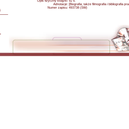
Opis fizyczny książki:
92 s.
Adnotacje:
[Biografia; także filmografia i bibliografia pr
Numer zapisu:
493738 (SW)
i
L