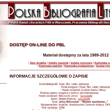
DOSTĘP ON-LINE DO PBL
Materiał dostępny za lata 1989-2012
|
Spis działów
|
Indeks nazwisk
|
Indeks rzeczowy
|
Kartoteka 
|
Kartoteka teatrów
|
Kartoteka wydawnictw
|
Szukaj tyt
INFORMACJE SZCZEGÓŁOWE O ZAPISIE
Dział bibliografii:
Teatr, film, radio, telewizja
- Dział wstępny (Teatr, film, radio, telewizja
- Hasła osobowe (Ludzie teatru i filmu)
Rodzaj zapisu:
książka o twórcy (przedmiotowa)
Hasło osobowe:
Bińczycki Jerzy -
szczegóły
Autor:
Wajda Andrzej -
szczegóły
Tytuł:
Jerzy Bińczycki - "Bliskie spotkania..."
Wydawnictwo:
Kraków: Nowohuckie Centrum Kultury. DK
Rok wydania:
1998