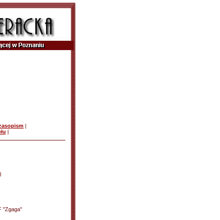
czasopism
|
ułu
|
)
F "Zgaga"