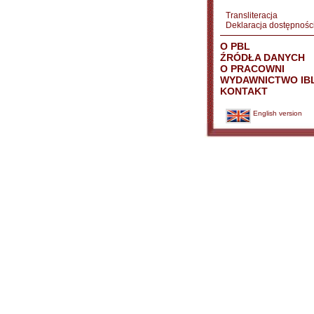
Transliteracja
Deklaracja dostępnośc
O PBL
ŹRÓDŁA DANYCH
O PRACOWNI
WYDAWNICTWO IB
KONTAKT
English version