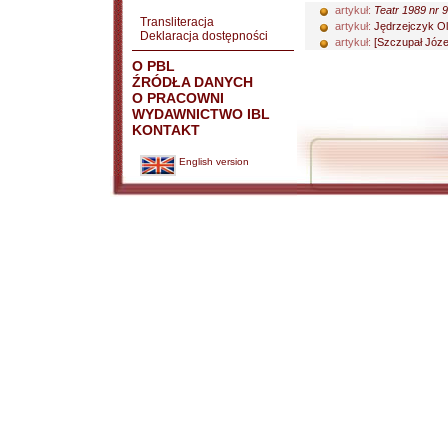
artykuł:
Teatr 1989 nr 9
Transliteracja
artykuł:
Jędrzejczyk Ol
Deklaracja dostępności
artykuł:
[Szczupał Józe
O PBL
ŹRÓDŁA DANYCH
O PRACOWNI
WYDAWNICTWO IBL
KONTAKT
English version