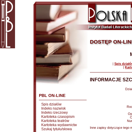
DOSTĘP ON-LIN
|
Spis dział
|
Kart
INFORMACJE SZC
Dział
PBL ON-LINE
Spis działów
Rod
Indeks nazwisk
Indeks rzeczowy
Op
Kartoteka czasopism
O
Kartoteka teatrów
Nu
Kartoteka wydawnictw
Inne zapisy dotyczące tego m
Szukaj tytułu/słowa