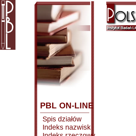
PBL ON-LINE
Spis działów
Indeks nazwisk
Indeks rzeczowy