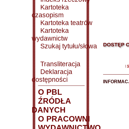
Kartoteka
czasopism
Kartoteka teatrów
Kartoteka
wydawnictw
DOSTĘP O
Szukaj tytułu/słowa
Transliteracja
|
S
Deklaracja
dostępności
INFORMACJ
O PBL
ŹRÓDŁA
DANYCH
O PRACOWNI
WYDAWNICTWO