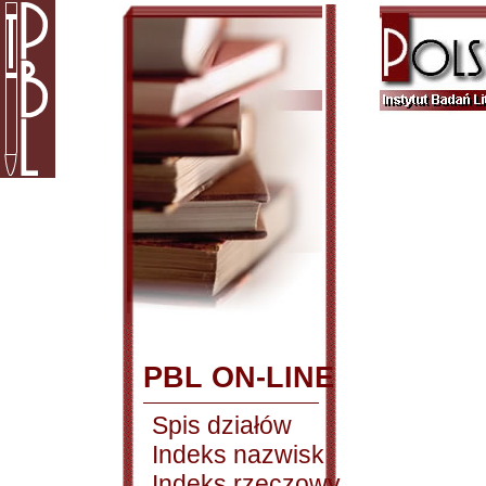
PBL ON-LINE
Spis działów
Indeks nazwisk
Indeks rzeczowy