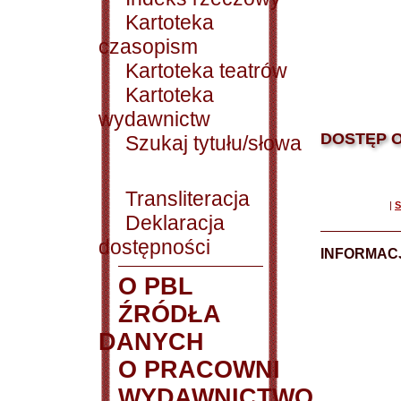
Kartoteka
czasopism
Kartoteka teatrów
Kartoteka
wydawnictw
DOSTĘP O
Szukaj tytułu/słowa
Transliteracja
|
S
Deklaracja
dostępności
INFORMACJ
O PBL
ŹRÓDŁA
DANYCH
O PRACOWNI
WYDAWNICTWO