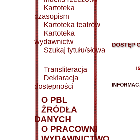
Kartoteka
czasopism
Kartoteka teatrów
Kartoteka
wydawnictw
DOSTĘP O
Szukaj tytułu/słowa
Transliteracja
|
S
Deklaracja
dostępności
INFORMACJ
O PBL
ŹRÓDŁA
DANYCH
O PRACOWNI
WYDAWNICTWO