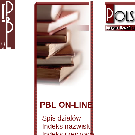
PBL ON-LINE
Spis działów
Indeks nazwisk
Indeks rzeczowy