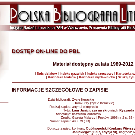
DOSTĘP ON-LINE DO PBL
Materiał dostępny za lata 1989-2012
|
Spis działów
|
Indeks nazwisk
|
Indeks rzeczowy
|
Kartoteka 
|
Kartoteka teatrów
|
Kartoteka wydawnictw
|
Szukaj tyt
INFORMACJE SZCZEGÓŁOWE O ZAPISIE
Dział bibliografii:
Życie literackie
- Konkursy (życie literackie)
Rodzaj zapisu:
artykuł o imprezie
Tytuł:
Laur Janicjusza na skroniach Ryszarda
Adnotacje:
nazwiska laureatów
Źródło:
Gazeta Malarzy i Poetów, 1998 nr 2 s. 33 
Numer zapisu:
495579 (JB)
Dotyczy zapisu:
konkurs:
Ogólnopolski Konkurs Wierszy
Janickiego" (1997, edycja VI)
, nagroda: 