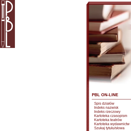
PBL ON-LINE
Spis działów
Indeks nazwisk
Indeks rzeczowy
Kartoteka czasopism
Kartoteka teatrów
Kartoteka wydawnictw
Szukaj tytułu/słowa