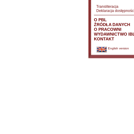
Transliteracja
Deklaracja dostępnośc
O PBL
ŹRÓDŁA DANYCH
O PRACOWNI
WYDAWNICTWO IB
KONTAKT
English version