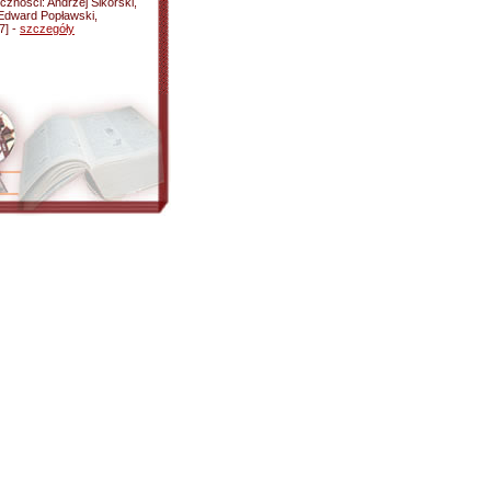
czności: Andrzej Sikorski,
Edward Popławski,
7] -
szczegóły