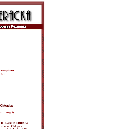
czasopism
|
ułu
|
 Chłopka
-
szczegóły
 o "Laur Klemensa
Ryszard Chłopek;