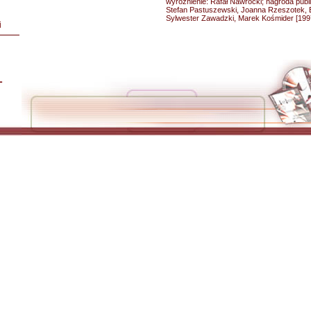
wyróżnienie: Rafał Nawrocki; nagroda publi
Stefan Pastuszewski, Joanna Rzeszotek, 
Sylwester Zawadzki, Marek Kośmider [199
i
L