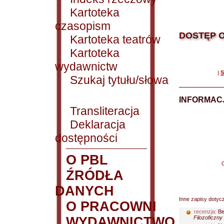
Kartoteka
czasopism
DOSTĘP O
Kartoteka teatrów
Kartoteka
wydawnictw
|
S
Szukaj tytułu/słowa
INFORMACJ
Transliteracja
Deklaracja
dostępności
O PBL
ŹRÓDŁA
DANYCH
Inne zapisy dotyc
O PRACOWNI
recenzja:
Be
WYDAWNICTWO
Filozoficzny