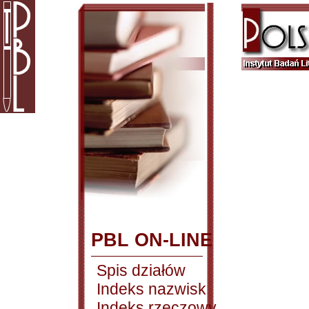
PBL ON-LINE
Spis działów
Indeks nazwisk
Indeks rzeczowy