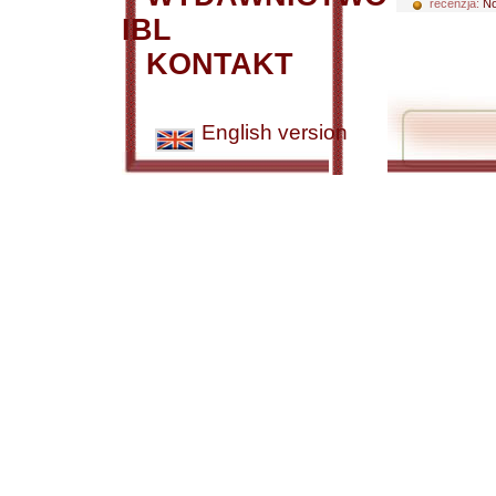
recenzja:
No
IBL
KONTAKT
English version