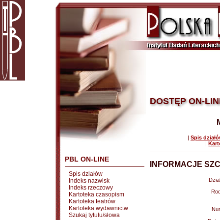
DOSTĘP ON-LIN
|
Spis dział
|
Kart
PBL ON-LINE
INFORMACJE SZC
Spis działów
Dział
Indeks nazwisk
Indeks rzeczowy
Rod
Kartoteka czasopism
Kartoteka teatrów
Kartoteka wydawnictw
Nu
Szukaj tytułu/słowa