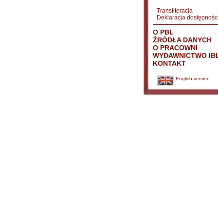
Transliteracja
Deklaracja dostępnośc
O PBL
ŹRÓDŁA DANYCH
O PRACOWNI
WYDAWNICTWO IB
KONTAKT
English version