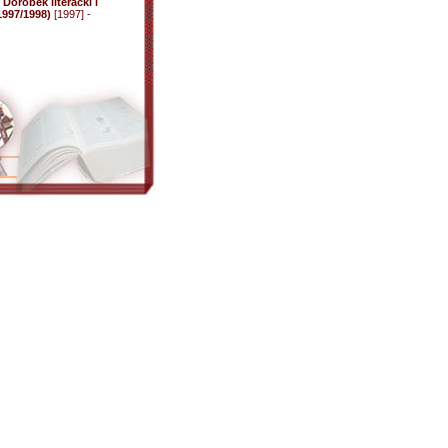
Dorobek literacki i
997/1998)
[1997] -