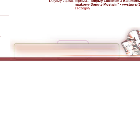
Dotyczy zapisu:
impreza.:
"Między Lublinem a Baltimore. 
naukowy Danuty Mostwin" - wystawa (1
szczegóły
i
L