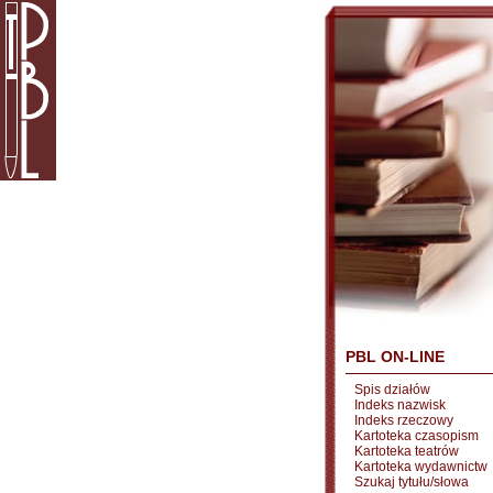
PBL ON-LINE
Spis działów
Indeks nazwisk
Indeks rzeczowy
Kartoteka czasopism
Kartoteka teatrów
Kartoteka wydawnictw
Szukaj tytułu/słowa