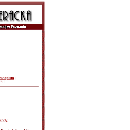
czasopism
|
ułu
|
egóły