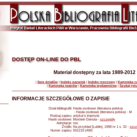
DOSTĘP ON-LINE DO PBL
Materiał dostępny za lata 1989-2012
|
Spis działów
|
Indeks nazwisk
|
Indeks rzeczowy
|
Kartoteka 
|
Kartoteka teatrów
|
Kartoteka wydawnictw
|
Szukaj tyt
INFORMACJE SZCZEGÓŁOWE O ZAPISIE
Dział bibliografii:
Hasła osobowe (literatura polska)
- Hasła osobowe (literatura polska) - M
Rodzaj zapisu:
artykuł o imprezie
Hasło osobowe:
Mostwin Danuta -
szczegóły
Adnotacje:
not.
Źródło:
Na przykład [Lublin], 1998 nr 1 s. 32 -
szcz
Numer zapisu:
501219 (AW)