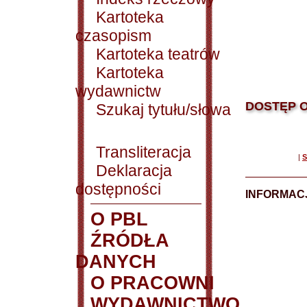
Kartoteka
czasopism
Kartoteka teatrów
Kartoteka
wydawnictw
DOSTĘP O
Szukaj tytułu/słowa
Transliteracja
|
S
Deklaracja
dostępności
INFORMACJ
O PBL
ŹRÓDŁA
DANYCH
O PRACOWNI
WYDAWNICTWO