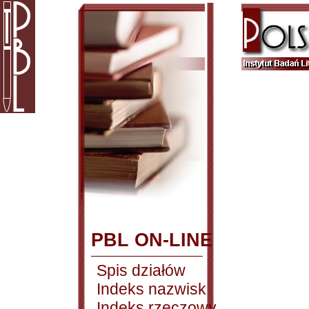
PBL ON-LINE
Spis działów
Indeks nazwisk
Indeks rzeczowy