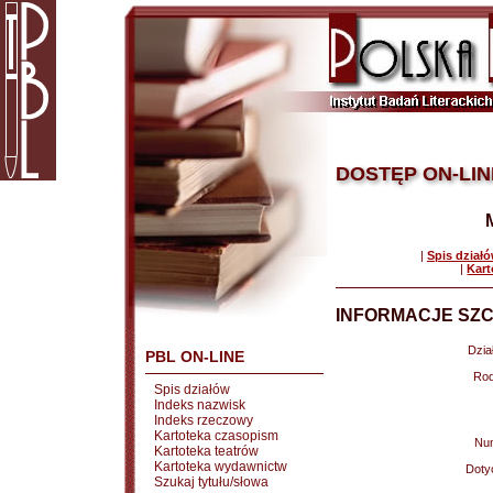
DOSTĘP ON-LIN
|
Spis dział
|
Kart
INFORMACJE SZC
Dział
PBL ON-LINE
Rod
Spis działów
Indeks nazwisk
Indeks rzeczowy
Kartoteka czasopism
Nu
Kartoteka teatrów
Kartoteka wydawnictw
Doty
Szukaj tytułu/słowa