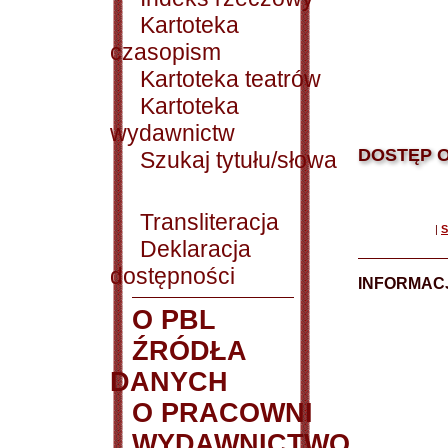
Kartoteka
czasopism
Kartoteka teatrów
Kartoteka
wydawnictw
DOSTĘP O
Szukaj tytułu/słowa
Transliteracja
|
S
Deklaracja
dostępności
INFORMACJ
O PBL
ŹRÓDŁA
DANYCH
O PRACOWNI
WYDAWNICTWO