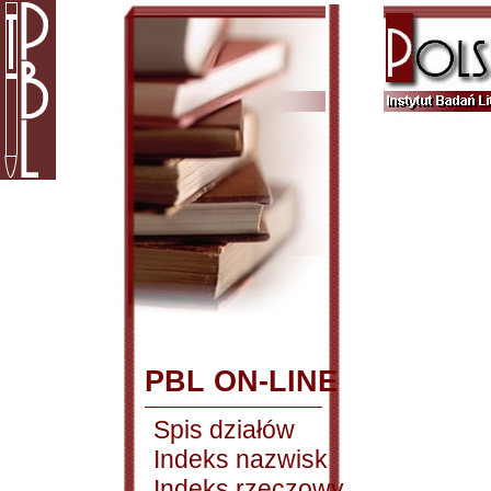
PBL ON-LINE
Spis działów
Indeks nazwisk
Indeks rzeczowy