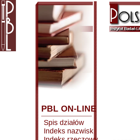
PBL ON-LINE
Spis działów
Indeks nazwisk
Indeks rzeczowy