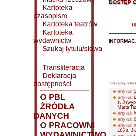
DOSTĘP O
Kartoteka
czasopism
Kartoteka teatrów
|
S
Kartoteka
wydawnictw
INFORMACJ
Szukaj tytułu/słowa
Transliteracja
Deklaracja
dostępności
Inne zapisy dotyc
artykuł:
(
O PBL
artykuł:
D
s. 3
(wypo
ŹRÓDŁA
Marta Tadl
artykuł:
K
DANYCH
artykuł:
S
O PRACOWNI
artykuł:
K
166 s. 1-
WYDAWNICTWO