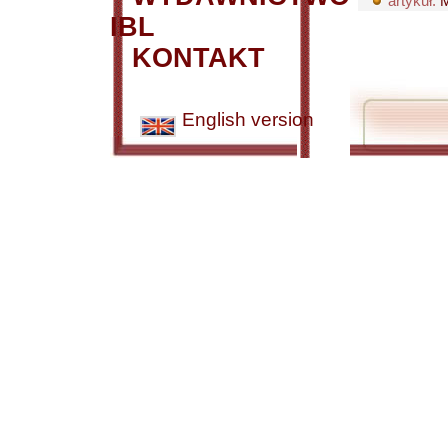
artykuł:
M
IBL
KONTAKT
English version