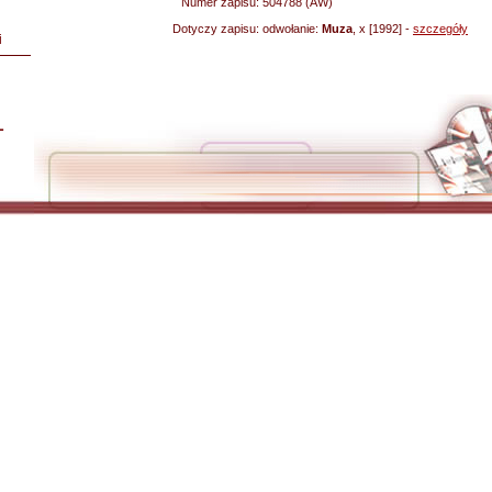
Numer zapisu:
504788 (AW)
Dotyczy zapisu:
odwołanie:
Muza
, x [1992] -
szczegóły
i
L