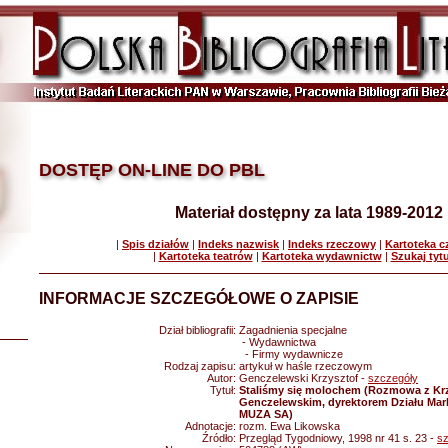
DOSTĘP ON-LINE DO PBL
Materiał dostępny za lata 1989-2012
|
Spis działów
|
Indeks nazwisk
|
Indeks rzeczowy
|
Kartoteka 
|
Kartoteka teatrów
|
Kartoteka wydawnictw
|
Szukaj tyt
INFORMACJE SZCZEGÓŁOWE O ZAPISIE
Dział bibliografii:
Zagadnienia specjalne
- Wydawnictwa
- Firmy wydawnicze
Rodzaj zapisu:
artykuł w haśle rzeczowym
Autor:
Genczelewski Krzysztof -
szczegóły
Tytuł:
Staliśmy się molochem (Rozmowa z Kr
Genczelewskim, dyrektorem Działu Ma
MUZA SA)
Adnotacje:
rozm. Ewa Likowska
Źródło:
Przegląd Tygodniowy, 1998 nr 41 s. 23 -
s