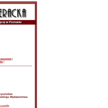
czasopism
|
ułu
|
zysztofem
rketingu Wydawnictwa
zczegóły