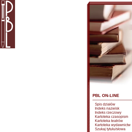
PBL ON-LINE
Spis działów
Indeks nazwisk
Indeks rzeczowy
Kartoteka czasopism
Kartoteka teatrów
Kartoteka wydawnictw
Szukaj tytułu/słowa