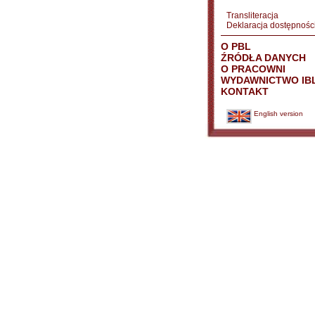
Transliteracja
Deklaracja dostępnośc
O PBL
ŹRÓDŁA DANYCH
O PRACOWNI
WYDAWNICTWO IB
KONTAKT
English version