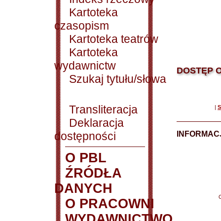
Kartoteka
czasopism
Kartoteka teatrów
Kartoteka
wydawnictw
DOSTĘP O
Szukaj tytułu/słowa
Transliteracja
|
S
Deklaracja
dostępności
INFORMACJ
O PBL
ŹRÓDŁA
DANYCH
O PRACOWNI
WYDAWNICTWO