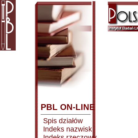
PBL ON-LINE
Spis działów
Indeks nazwisk
Indeks rzeczowy