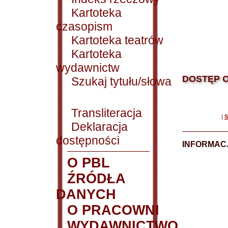
Kartoteka
czasopism
Kartoteka teatrów
Kartoteka
wydawnictw
DOSTĘP O
Szukaj tytułu/słowa
Transliteracja
|
S
Deklaracja
dostępności
INFORMACJ
O PBL
ŹRÓDŁA
DANYCH
O PRACOWNI
WYDAWNICTWO