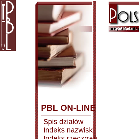
PBL ON-LINE
Spis działów
Indeks nazwisk
Indeks rzeczowy