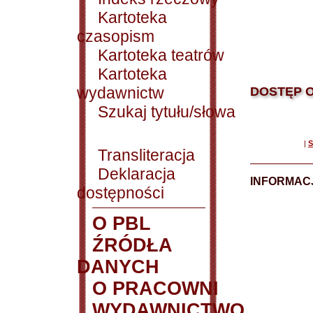
Kartoteka
czasopism
Kartoteka teatrów
Kartoteka
wydawnictw
DOSTĘP O
Szukaj tytułu/słowa
|
S
Transliteracja
Deklaracja
INFORMACJ
dostępności
O PBL
ŹRÓDŁA
DANYCH
O PRACOWNI
WYDAWNICTWO