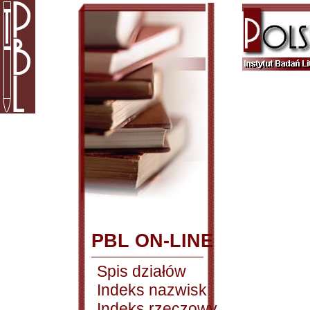
PBL ON-LINE
Spis działów
Indeks nazwisk
Indeks rzeczowy