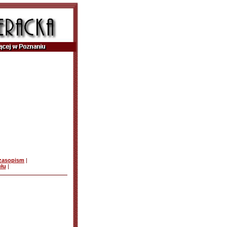
czasopism
|
ułu
|