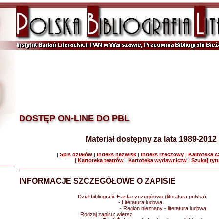
DOSTĘP ON-LINE DO PBL
Materiał dostępny za lata 1989-2012
|
Spis działów
|
Indeks nazwisk
|
Indeks rzeczowy
|
Kartoteka 
|
Kartoteka teatrów
|
Kartoteka wydawnictw
|
Szukaj tyt
INFORMACJE SZCZEGÓŁOWE O ZAPISIE
Dział bibliografii:
Hasła szczegółowe (literatura polska)
- Literatura ludowa
- Region nieznany - literatura ludowa
Rodzaj zapisu:
wiersz