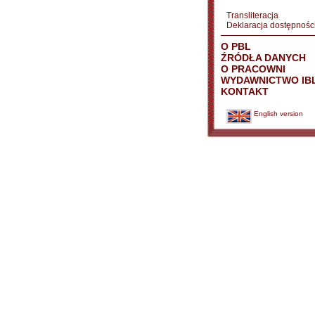
Transliteracja
Deklaracja dostępnośc
O PBL
ŹRÓDŁA DANYCH
O PRACOWNI
WYDAWNICTWO IB
KONTAKT
English version