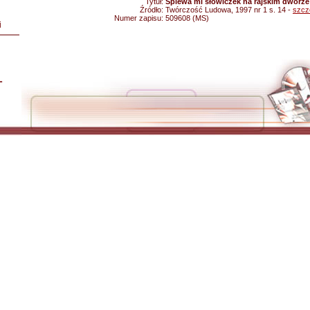
Tytuł:
Śpiewa mi słowiczek na rajskim dworze
Źródło:
Twórczość Ludowa, 1997 nr 1 s. 14 -
szcz
Numer zapisu:
509608 (MS)
i
L