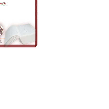
egóły