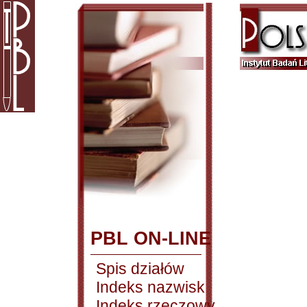
PBL ON-LINE
Spis działów
Indeks nazwisk
Indeks rzeczowy