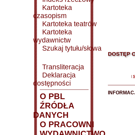
Kartoteka
czasopism
Kartoteka teatrów
Kartoteka
wydawnictw
Szukaj tytułu/słowa
DOSTĘP O
Transliteracja
Deklaracja
|
S
dostępności
INFORMACJ
O PBL
ŹRÓDŁA
DANYCH
O PRACOWNI
WYDAWNICTWO