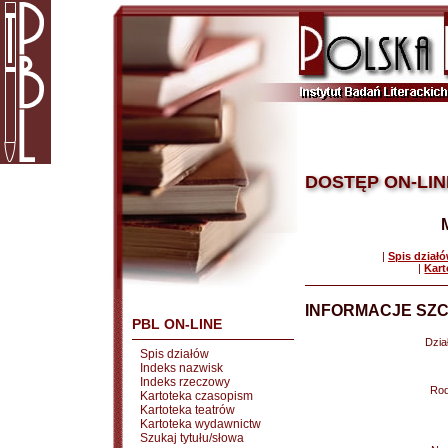
DOSTĘP ON-LIN
|
Spis dział
|
Kart
INFORMACJE SZC
PBL ON-LINE
Dział
Spis działów
Indeks nazwisk
Indeks rzeczowy
Rod
Kartoteka czasopism
Kartoteka teatrów
Kartoteka wydawnictw
Szukaj tytułu/słowa