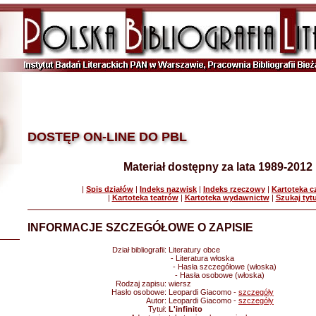
DOSTĘP ON-LINE DO PBL
Materiał dostępny za lata 1989-2012
|
Spis działów
|
Indeks nazwisk
|
Indeks rzeczowy
|
Kartoteka 
|
Kartoteka teatrów
|
Kartoteka wydawnictw
|
Szukaj tyt
INFORMACJE SZCZEGÓŁOWE O ZAPISIE
Dział bibliografii:
Literatury obce
- Literatura włoska
- Hasła szczegółowe (włoska)
- Hasła osobowe (włoska)
Rodzaj zapisu:
wiersz
Hasło osobowe:
Leopardi Giacomo -
szczegóły
Autor:
Leopardi Giacomo -
szczegóły
Tytuł:
L'infinito