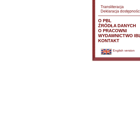
Transliteracja
Deklaracja dostępnośc
O PBL
ŹRÓDŁA DANYCH
O PRACOWNI
WYDAWNICTWO IB
KONTAKT
English version