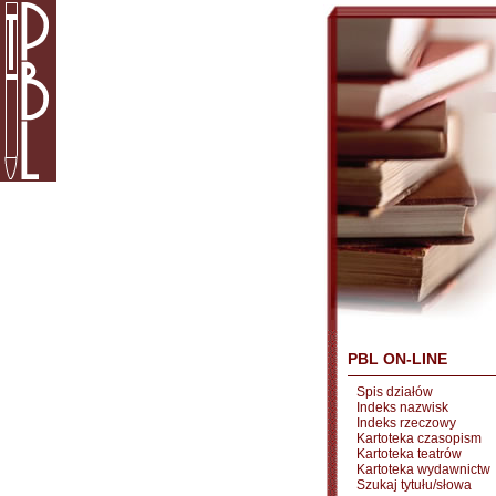
PBL ON-LINE
Spis działów
Indeks nazwisk
Indeks rzeczowy
Kartoteka czasopism
Kartoteka teatrów
Kartoteka wydawnictw
Szukaj tytułu/słowa