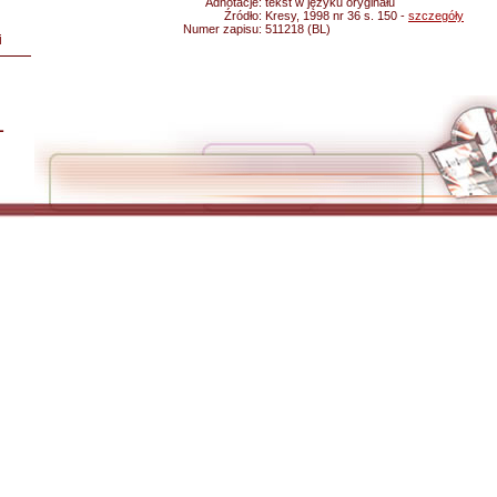
Adnotacje:
tekst w języku oryginału
Źródło:
Kresy, 1998 nr 36 s. 150 -
szczegóły
Numer zapisu:
511218 (BL)
i
L