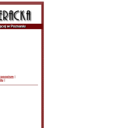
czasopism
|
ułu
|