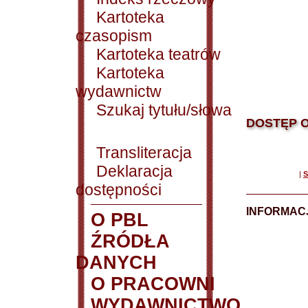
Kartoteka
czasopism
Kartoteka teatrów
Kartoteka
wydawnictw
Szukaj tytułu/słowa
DOSTĘP O
Transliteracja
Deklaracja
|
S
dostępności
INFORMACJ
O PBL
ŹRÓDŁA
DANYCH
O PRACOWNI
WYDAWNICTWO