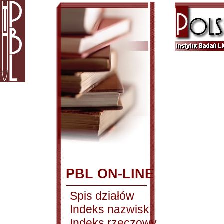
PBL ON-LINE
Spis działów
Indeks nazwisk
Indeks rzeczowy