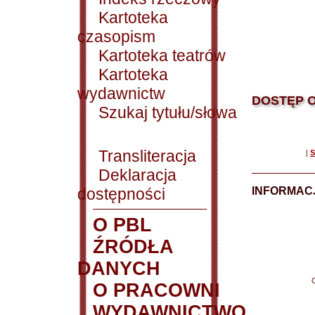
Kartoteka
czasopism
Kartoteka teatrów
Kartoteka
wydawnictw
DOSTĘP O
Szukaj tytułu/słowa
Transliteracja
|
S
Deklaracja
dostępności
INFORMACJ
O PBL
ŹRÓDŁA
DANYCH
O PRACOWNI
WYDAWNICTWO