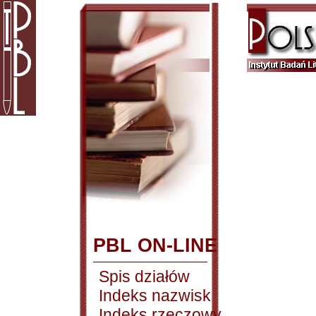
PBL ON-LINE
Spis działów
Indeks nazwisk
Indeks rzeczowy