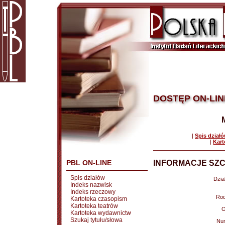
DOSTĘP ON-LIN
|
Spis dział
|
Kart
PBL ON-LINE
INFORMACJE SZC
Spis działów
Dział
Indeks nazwisk
Indeks rzeczowy
Rod
Kartoteka czasopism
Kartoteka teatrów
O
Kartoteka wydawnictw
Szukaj tytułu/słowa
Nu