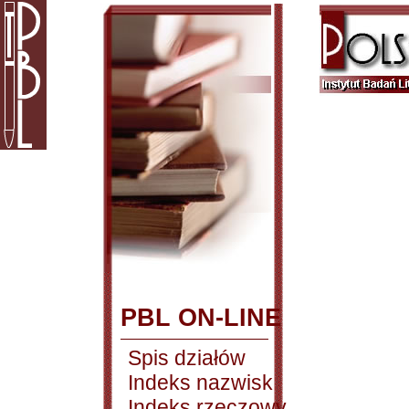
PBL ON-LINE
Spis działów
Indeks nazwisk
Indeks rzeczowy