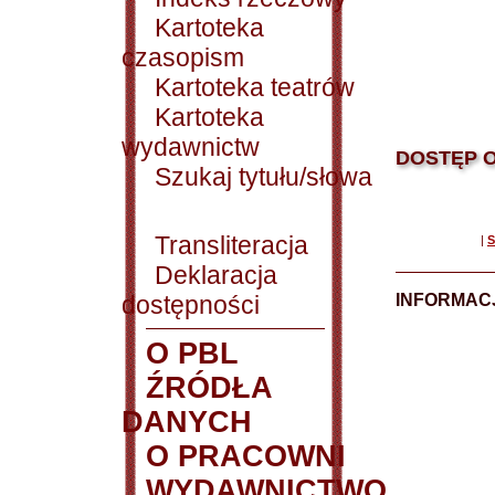
Kartoteka
czasopism
Kartoteka teatrów
Kartoteka
wydawnictw
DOSTĘP O
Szukaj tytułu/słowa
Transliteracja
|
S
Deklaracja
dostępności
INFORMACJ
O PBL
ŹRÓDŁA
DANYCH
O PRACOWNI
WYDAWNICTWO