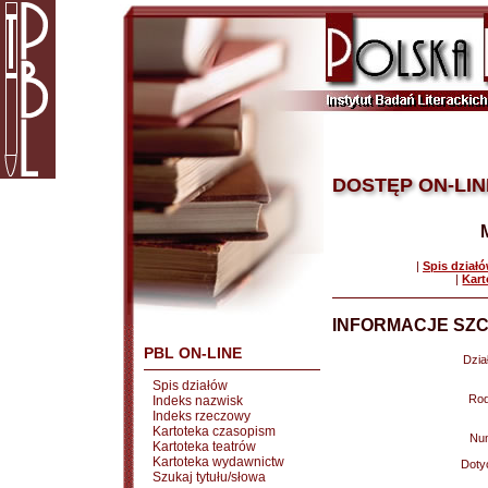
DOSTĘP ON-LIN
|
Spis dział
|
Kart
INFORMACJE SZC
PBL ON-LINE
Dział
Spis działów
Rod
Indeks nazwisk
Indeks rzeczowy
Kartoteka czasopism
Nu
Kartoteka teatrów
Kartoteka wydawnictw
Doty
Szukaj tytułu/słowa