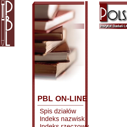
PBL ON-LINE
Spis działów
Indeks nazwisk
Indeks rzeczowy