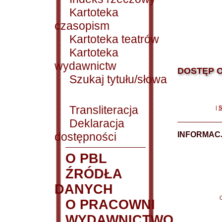
Kartoteka
czasopism
Kartoteka teatrów
Kartoteka
wydawnictw
DOSTĘP O
Szukaj tytułu/słowa
Transliteracja
|
S
Deklaracja
dostępności
INFORMACJ
O PBL
ŹRÓDŁA
DANYCH
O PRACOWNI
WYDAWNICTWO