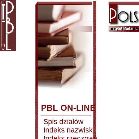
PBL ON-LINE
Spis działów
Indeks nazwisk
Indeks rzeczowy