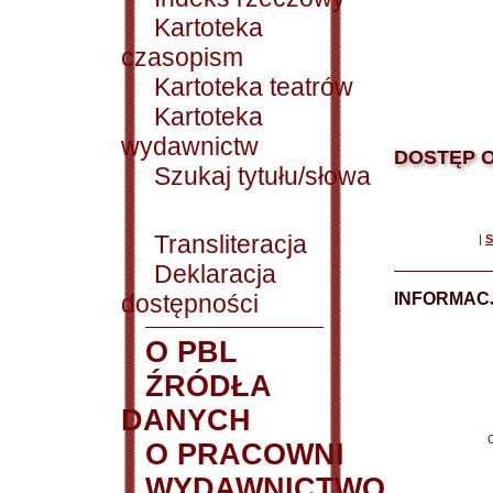
Kartoteka
czasopism
Kartoteka teatrów
Kartoteka
wydawnictw
DOSTĘP O
Szukaj tytułu/słowa
Transliteracja
|
S
Deklaracja
dostępności
INFORMACJ
O PBL
ŹRÓDŁA
DANYCH
O PRACOWNI
WYDAWNICTWO